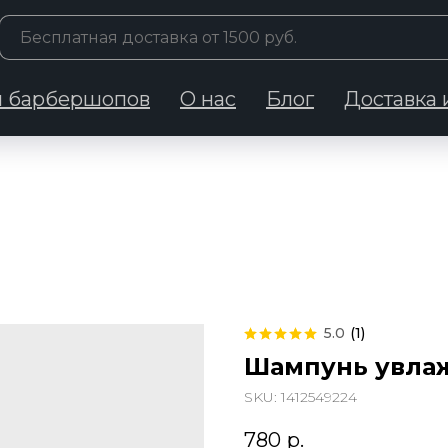
 барбершопов
О нас
Блог
Доставка 
5.0
(
1
)
Шампунь увла
SKU:
1412549224
780
р.