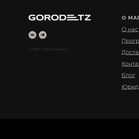
О МА
О нас
Прогр
© 2017-2026 Gorodetz
Доста
Конта
Блог
Юрид