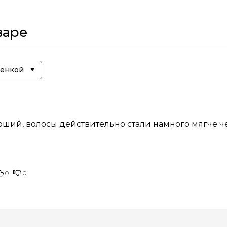
варе
ценкой
оший, волосы действительно стали намного мягче 
0
0