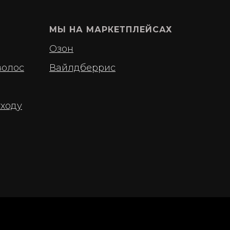
МЫ НА МАРКЕТПЛЕЙСАХ
Озон
волос
Вайлдберрис
уходу