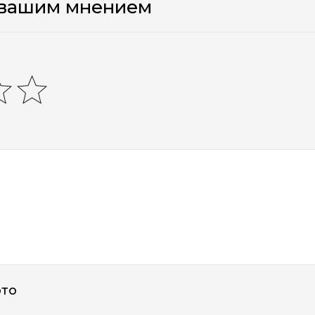
 вашим мнением
ото